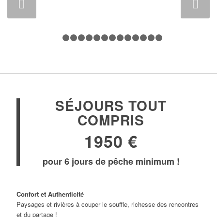
Suivant
1
2
3
4
5
6
7
8
9
10
11
12
13
14
SÉJOURS TOUT
COMPRIS
1950 €
pour 6 jours de pêche minimum !
Confort et Authenticité
Paysages et rivières à couper le souffle, richesse des rencontres
et du partage !